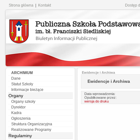
Strona główna
|
Kontakt
Dostęp 
ARCHIWUM
Ewidencje i Archiwa
Dane
Ewidencje i Archiwa
Statut Szkoły
Informacje bieżące
Data wprowadzenia:
Organy
Opublikowane przez:
wersja do druku
Organy szkoły
Dyrektor
Kadra
Ogłoszenia
Struktura Organizacyjna
Realizowane Programy
Regulaminy